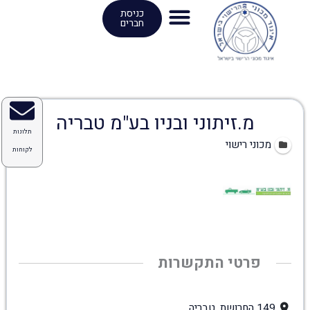
ילוג
כניסת
חברים
תוכן
מ.זיתוני ובניו בע"מ טבריה
תלונות
מכוני רישוי
לקוחות
פרטי התקשרות
149 החרושת, טבריה