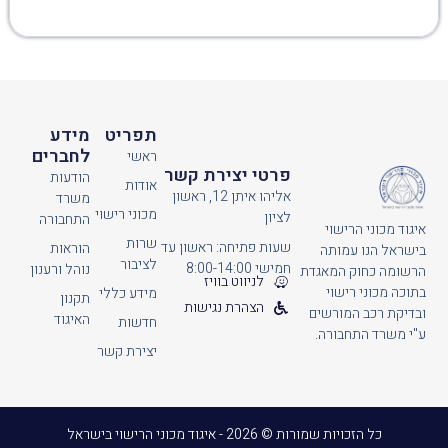
תפריט
מידע
לחברים
ראשי
פרטי יצירת קשר
הודעות
אודות
אליהו איתן 12, ראשון
משרד
מכוני רישוי
לציון
התחבורה
איגוד מכוני הרישוי
שרות
שעות פתיחה: ראשון עד
הוראות
בישראל הנו עמותה
לציבור
חמישי 8:00-14:00
נוהל ורענון
הרשומה כחוק המאגדת
לניווט בוויז
בתוכה מכוני רישוי
מידע כללי
תקנון
הצהרת נגישות
ובדיקת רכב המורשים
האיגוד
חדשות
ע"י משרד התחבורה.
יצירת קשר
כל הזכויות שמורות © 2026 - איגוד מכוני הרישוי בישראל