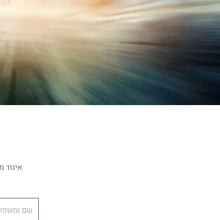
איגוד מ
F
u