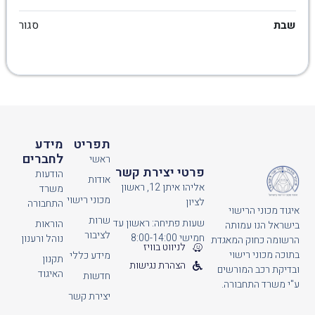
שבת
סגור
תפריט
מידע
לחברים
ראשי
פרטי יצירת קשר
הודעות
אודות
אליהו איתן 12, ראשון
משרד
מכוני רישוי
לציון
התחבורה
איגוד מכוני הרישוי
שרות
שעות פתיחה: ראשון עד
הוראות
בישראל הנו עמותה
לציבור
חמישי 8:00-14:00
נוהל ורענון
הרשומה כחוק המאגדת
לניווט בוויז
בתוכה מכוני רישוי
מידע כללי
תקנון
הצהרת נגישות
ובדיקת רכב המורשים
האיגוד
חדשות
ע"י משרד התחבורה.
יצירת קשר