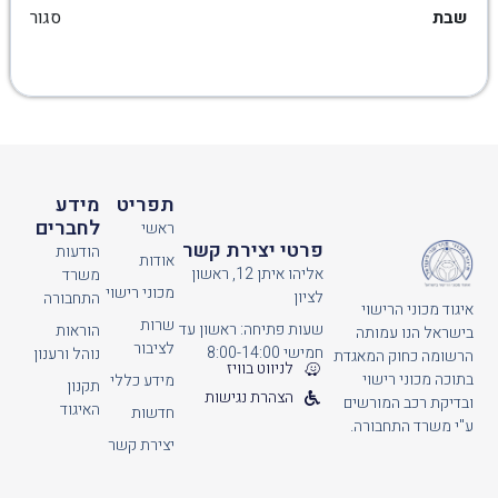
שבת
סגור
תפריט
מידע
לחברים
ראשי
פרטי יצירת קשר
הודעות
אודות
אליהו איתן 12, ראשון
משרד
מכוני רישוי
לציון
התחבורה
איגוד מכוני הרישוי
שרות
שעות פתיחה: ראשון עד
הוראות
בישראל הנו עמותה
לציבור
חמישי 8:00-14:00
נוהל ורענון
הרשומה כחוק המאגדת
לניווט בוויז
בתוכה מכוני רישוי
מידע כללי
תקנון
הצהרת נגישות
ובדיקת רכב המורשים
האיגוד
חדשות
ע"י משרד התחבורה.
יצירת קשר