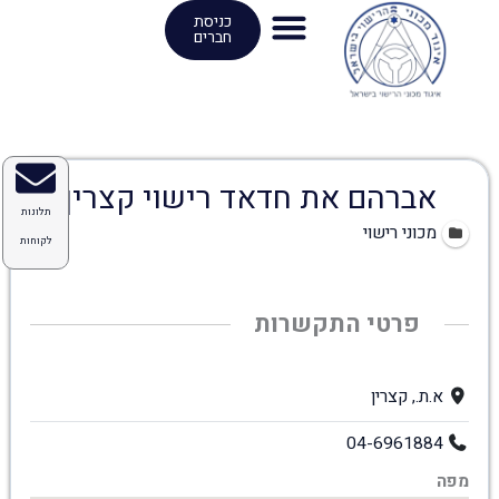
ילוג
כניסת
חברים
תוכן
אברהם את חדאד רישוי קצרין
תלונות
מכוני רישוי
לקוחות
פרטי התקשרות
א.ת., קצרין
04-6961884
מפה