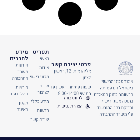
תפריט
מידע
לחברים
ראשי
פרטי יצירת קשר
הודעות
אודות
אליהו איתן 12, ראשון
משרד
מכוני רישוי
לציון
התחבורה
איגוד מכוני הרישוי
שרות
שעות פתיחה: ראשון עד
הוראות
בישראל הנו עמותה
לציבור
חמישי 8:00-14:00
נוהל ורענון
הרשומה כחוק המאגדת
לניווט בוויז
בתוכה מכוני רישוי
מידע כללי
תקנון
הצהרת נגישות
ובדיקת רכב המורשים
האיגוד
חדשות
ע"י משרד התחבורה.
יצירת קשר